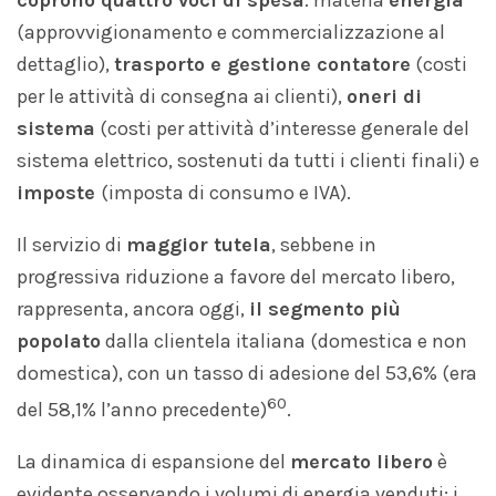
coprono quattro voci di spesa
: materia
energia
(approvvigionamento e commercializzazione al
dettaglio),
trasporto e gestione contatore
(costi
per le attività di consegna ai clienti),
oneri di
sistema
(costi per attività d’interesse generale del
sistema elettrico, sostenuti da tutti i clienti finali) e
imposte
(imposta di consumo e IVA).
Il servizio di
maggior tutela
, sebbene in
progressiva riduzione a favore del mercato libero,
rappresenta, ancora oggi,
il segmento più
popolato
dalla clientela italiana (domestica e non
domestica), con un tasso di adesione del 53,6% (era
60
del 58,1% l’anno precedente)
.
La dinamica di espansione del
mercato libero
è
evidente osservando i volumi di energia venduti: i