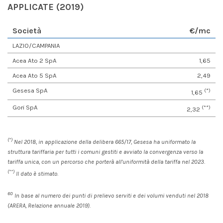
APPLICATE (2019)
S
ocietà
€/mc
LAZIO/CAMPANIA
Acea Ato 2 SpA
1,65
Acea Ato 5 SpA
2,49
Gesesa SpA
(*)
1,65
Gori SpA
(**)
2,32
(*)
Nel 2018, in applicazione della delibera 665/17, Gesesa ha uniformato la
struttura tariffaria per tutti i comuni gestiti e avviato la convergenza verso la
tariffa unica, con un percorso che porterà all’uniformità della tariffa nel 2023.
(**)
Il dato è stimato.
60
In base al numero dei punti di prelievo serviti e dei volumi venduti nel 2018
(ARERA, Relazione annuale 2019).