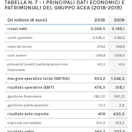
TABELLA N
. 7
-
I PRINCIPALI DATI ECONOMICI E
PATRIMONIALI DEL GRUPPO ACEA
(2018-2019)
(in milioni di euro)
2018
2019
ricavi netti
3.028,5
3.186,1
costi operativi
2.138,5
2.185,3
costo del lavoro
219,6
248,9
costi esterni
1.918,9
1.936,4
proventi/(oneri) partecipazioni non
43,3
41,4
finanziarie
margine operativo lordo (EBITDA)
933,2
1.042,3
risultato operativo (EBIT)
478,5
518,1
gestione finanziaria
(82,9)
(90,3)
gestione partecipazioni
13,3
2,6
risultato ante imposte
409
430,3
imposte sul reddito
124,3
123,2
risultato netto
284,7
307,2