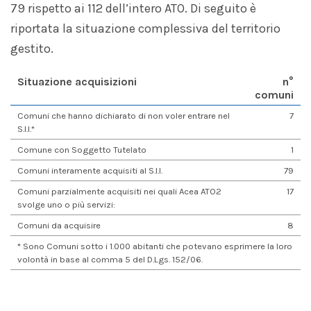
79 rispetto ai 112 dell’intero ATO. Di seguito è
riportata la situazione complessiva del territorio
gestito.
Situazione acquisizioni
n°
comuni
Comuni che hanno dichiarato di non voler entrare nel
7
S.I.I.*
Comune con Soggetto Tutelato
1
Comuni interamente acquisiti al S.I.I.
79
Comuni parzialmente acquisiti nei quali Acea ATO2
17
svolge uno o più servizi:
Comuni da acquisire
8
* Sono Comuni sotto i 1.000 abitanti che potevano esprimere la loro
volontà in base al comma 5 del D.Lgs. 152/06.