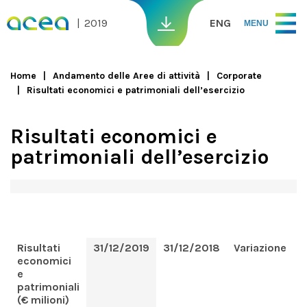
Skip to main content
2019
ENG
MENU
Home
Andamento delle Aree di attività
Corporate
Risultati economici e patrimoniali dell’esercizio
You are here
Risultati economici e
patrimoniali dell’esercizio
Risultati
31/12/2019
31/12/2018
Variazione
V
economici
e
patrimoniali
(€ milioni)