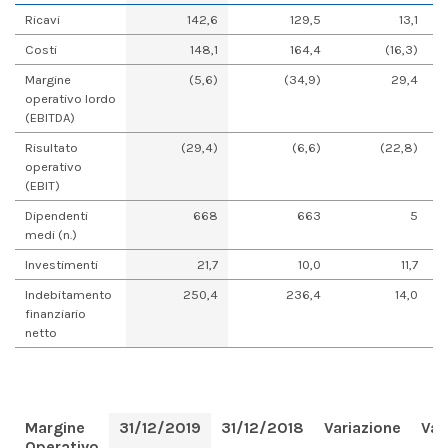
Ricavi
142,6
129,5
13,1
Costi
148,1
164,4
(16,3)
Margine
(5,6)
(34,9)
29,4
operativo lordo
(EBITDA)
Risultato
(29,4)
(6,6)
(22,8)
operativo
(EBIT)
Dipendenti
668
663
5
medi (n.)
Investimenti
21,7
10,0
11,7
Indebitamento
250,4
236,4
14,0
finanziario
netto
Margine
31/12/2019
31/12/2018
Variazione
Var
Operativo