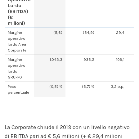
Lordo
(EBITDA)
(€
milioni)
Margine
(5,6)
(34,9)
29,4
operativo
lordo Area
Corporate
Margine
1.042,3
933,2
109,1
operativo
lordo
GRUPPO
Peso
(0,5) %
(3,7) %
3,2 p,p,
percentuale
La Corporate chiude il 2019 con un livello negativo
di EBITDA pari ad € 5,6 milioni (+ € 29,4 milioni