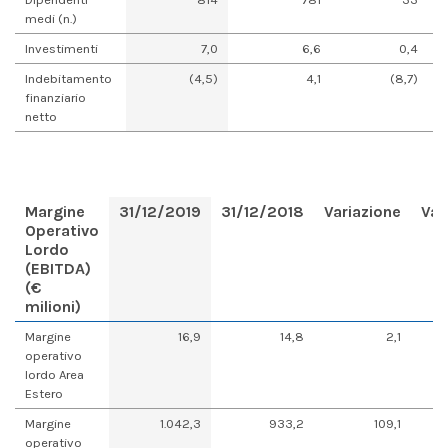
medi (n.)
Investimenti
7,0
6,6
0,4
Indebitamento
(4,5)
4,1
(8,7)
finanziario
netto
Margine
31/12/2019
31/12/2018
Variazione
Var
Operativo
Lordo
(EBITDA)
(€
milioni)
Margine
16,9
14,8
2,1
operativo
lordo Area
Estero
Margine
1.042,3
933,2
109,1
operativo