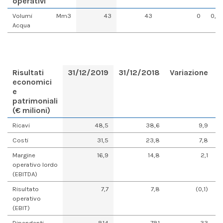
operativi
Volumi
Mm3
43
43
0
0,1 
Acqua
Risultati
31/12/2019
31/12/2018
Variazione
V
economici
e
patrimoniali
(€ milioni)
Ricavi
48,5
38,6
9,9
Costi
31,5
23,8
7,8
Margine
16,9
14,8
2,1
operativo lordo
(EBITDA)
Risultato
7,7
7,8
(0,1)
operativo
(EBIT)
Dipendenti
814
781
33