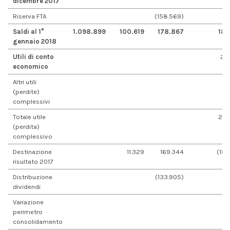
dicembre 2017
Riserva FTA
(158.569)
Saldi al 1°
1.098.899
100.619
178.867
180
gennaio 2018
Utili di conto
27
economico
Altri utili
1
(perdite)
complessivi
Totale utile
282
(perdita)
complessivo
Destinazione
11.329
169.344
(180
risultato 2017
Distribuzione
(133.905)
dividendi
Variazione
perimetro
consolidamento