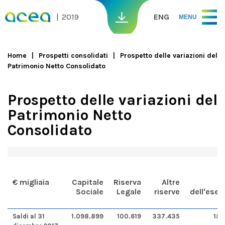
Skip to main content
2019
ENG
MENU
Home
Prospetti consolidati
Prospetto delle variazioni del
Patrimonio Netto Consolidato
You are here
Prospetto delle variazioni del
Patrimonio Netto
Consolidato
€ migliaia
Capitale
Riserva
Altre
Sociale
Legale
riserve
dell'eser
Saldi al 31
1.098.899
100.619
337.435
180