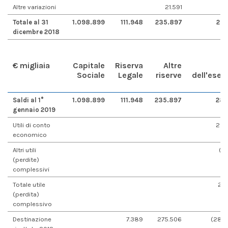
Altre variazioni
21.591
Totale al 31
1.098.899
111.948
235.897
282
dicembre 2018
€ migliaia
Capitale
Riserva
Altre
Sociale
Legale
riserve
dell'eserc
Saldi al 1°
1.098.899
111.948
235.897
282
gennaio 2019
Utili di conto
283
economico
Altri utili
(10
(perdite)
complessivi
Totale utile
27
(perdita)
complessivo
Destinazione
7.389
275.506
(282