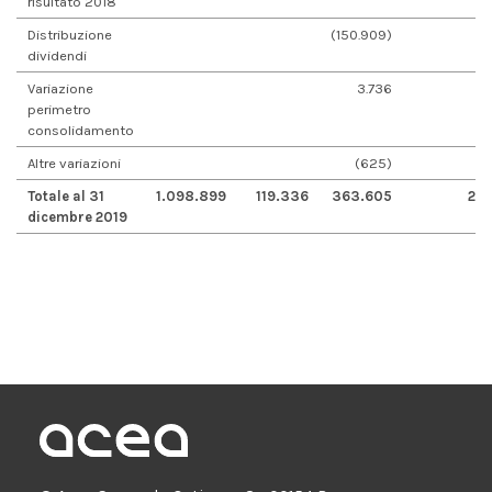
risultato 2018
Distribuzione
(150.909)
dividendi
Variazione
3.736
perimetro
consolidamento
Altre variazioni
(625)
Totale al 31
1.098.899
119.336
363.605
272
dicembre 2019