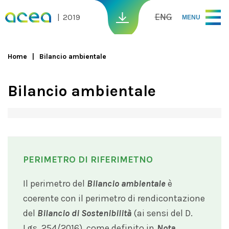
Skip to main content
ENG
2019
MENU
Home
Bilancio ambientale
You are here
Bilancio ambientale
PERIMETRO DI RIFERIMETNO
Il perimetro del
Bilancio ambientale
è
coerente con il perimetro di rendicontazione
del
Bilancio di Sostenibilità
(ai sensi del D.
Lgs. 254/2016), come definito in
Nota