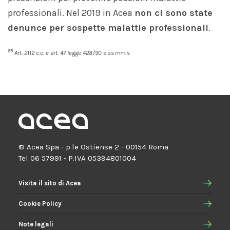
professionali. Nel 2019 in Acea
non ci sono state
denunce per sospette malattie professionali
.
95
Art. 2112 c.c. e art. 47 legge 428/90 e ss.mm.ii.
© Acea Spa - p.le Ostiense 2 - 00154 Roma
Tel 06 57991 - P.IVA 05394801004
Visita il sito di Acea
Cookie Policy
Note legali