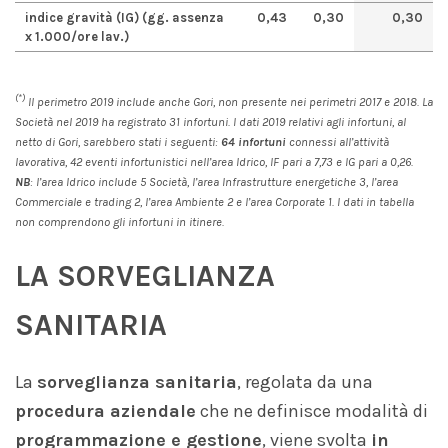
indice gravità (IG) (gg. assenza
0,43
0,30
0,30
x 1.000/ore lav.)
(*)
Il perimetro 2019 include anche Gori, non presente nei perimetri 2017 e 2018. La
Società nel 2019 ha registrato 31 infortuni. I dati 2019 relativi agli infortuni, al
netto di Gori, sarebbero stati i seguenti:
6
4
infortuni
connessi all’attività
lavorativa, 42 eventi infortunistici nell’area Idrico, IF pari a 7,73 e IG pari a 0,26.
NB
: l’area Idrico include 5 Società, l’area Infrastrutture energetiche 3, l’area
Commerciale e trading 2, l’area Ambiente 2 e l’area Corporate 1. I dati in tabella
non comprendono gli infortuni
in itinere
.
LA SORVEGLIANZA
SANITARIA
La
sorveglianza sanitaria
, regolata da una
procedura aziendale
che ne definisce modalità di
programmazione e gestione
, viene svolta
in