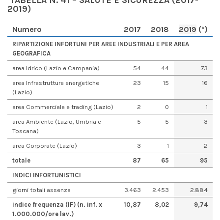
2019)
Numero
2017
2018
2019
(*)
RIPARTIZIONE INFORTUNI PER AREE INDUSTRIALI E PER AREA
GEOGRAFICA
area Idrico (Lazio e Campania)
54
44
73
area Infrastrutture energetiche
23
15
16
(Lazio)
area Commerciale e trading (Lazio)
2
0
1
area Ambiente (Lazio, Umbria e
5
5
3
Toscana)
area Corporate (Lazio)
3
1
2
t
otale
87
65
9
5
I
NDICI I
NFORTUNI
STICI
giorni totali assenza
3.463
2.453
2.884
indice frequenza (IF) (n.
inf
. x
10,87
8,02
9,
7
4
1.000.000/ore lav.)