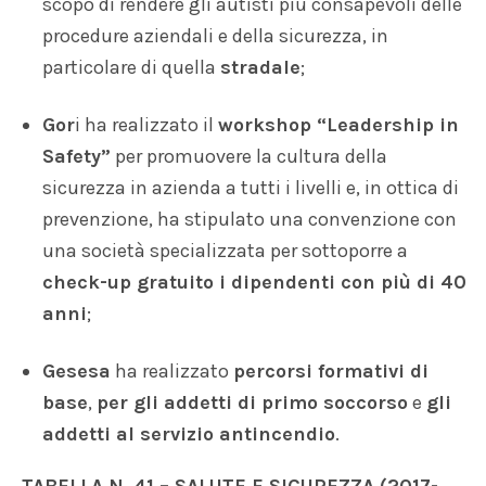
scopo di rendere gli autisti più consapevoli delle
procedure aziendali e della sicurezza, in
particolare di quella
stradale
;
Gor
i ha realizzato il
workshop “Leadership in
Safety
”
per promuovere la cultura della
sicurezza in azienda a tutti i livelli e, in ottica di
prevenzione, ha stipulato una convenzione con
una società specializzata per sottoporre a
check-up gratuito i dipendenti con più di 40
anni
;
Gesesa
ha realizzato
percorsi formativi di
base
,
per gli addetti di primo soccorso
e
gli
addetti al servizio antincendio
.
TABELLA N. 41 – SALUTE E SICUREZZA (2017-