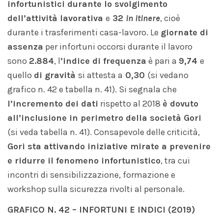
infortunistici durante lo svolgimento
dell’attività
lavorativa
e
32
in itinere
, cioè
durante i trasferimenti casa-lavoro. Le
giornate di
assenza
per infortuni occorsi durante il lavoro
sono
2.
884
, l
’indice
di frequenza
è pari a
9,
7
4
e
quello
di gravità
si attesta a
0,30
(si vedano
grafico n. 42 e tabella n. 41). Si segnala che
l’incremento dei dati
rispetto al 2018
è dovuto
all’inclusione in perimetro della società Gori
(si veda tabella n. 41). Consapevole delle criticità,
Gori sta attivando iniziative mirate a prevenire
e ridurre il fenomeno infortunistico
, tra cui
incontri di sensibilizzazione, formazione e
workshop sulla sicurezza rivolti al personale.
GRAFICO N. 42 – INFORTUNI E INDICI (2019)