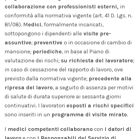
collaborazione con professionisti esterni,
in
conformità alla normativa vigente (art. 41 D. Lgs. n.
81/08). M
edici
, formalmente incaricati,
sottopongono i dipendenti alle
visite
pre
-
assuntive
;
preventive
o in occasione di cambio di
mansione;
periodiche
, in base al Piano di
valutazione dei rischi;
su richiesta del lavoratore
;
in caso di cessazione del rapporto di lavoro, ove
previsto dalla normativa vigente;
precedente alla
ripresa del lavoro
, a seguito di assenza per motivi
di salute di durata superiore ai sessanta giorni
continuativi. I lavoratori
esposti a rischi specifici
sono inseriti in un
programma di visite mirato
.
I
medici competenti
collaborano
con
i datori di
lavoro
e con
i Responsabili del Servizio di