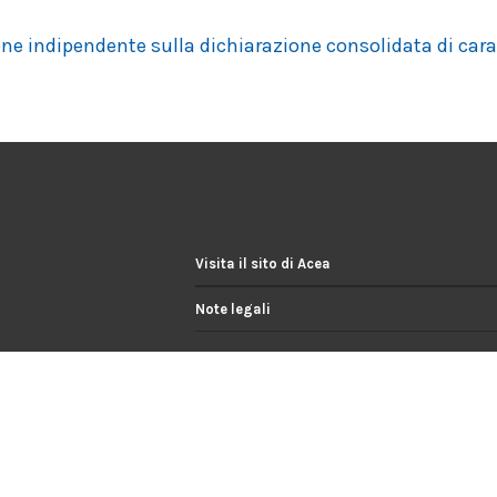
ione indipendente sulla dichiarazione consolidata di car
Visita il sito di Acea
Note legali