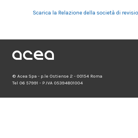
Scarica la Relazione della società di revis
© Acea Spa - p.le Ostiense 2 - 00154 Roma
Tel 06 57991 - P.IVA 05394801004